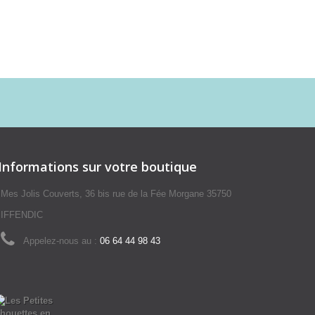
Informations sur votre boutique
Mes Jolis Couverts, 36 bis rue de la Fée Morgane 35750
IFFENDIC
Appelez-nous au :
06 64 44 98 43