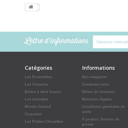
Lettre d'informations
Catégories
Informations
Les Ensembles
Nos magasins
Les Couverts
Contactez-nous
Boites à dent Souris
Délais de livraison
Les Assiettes
Mentions légales
Montre foulard
Conditions générales de
vente
Coquetier
A propos, Dossier de
Les Petites Chouettes
presse