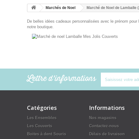
Marchés de Noel
Marché de Noel de Lamballe (
De belles idées cadeaux personnalisées avec le prénom pour le 
notre
boutique
.
Lettre d'informations
Catégories
Informations
Les Ensembles
Nos magasins
Les Couverts
Contactez-nous
Boites à dent Souris
Délais de livraison