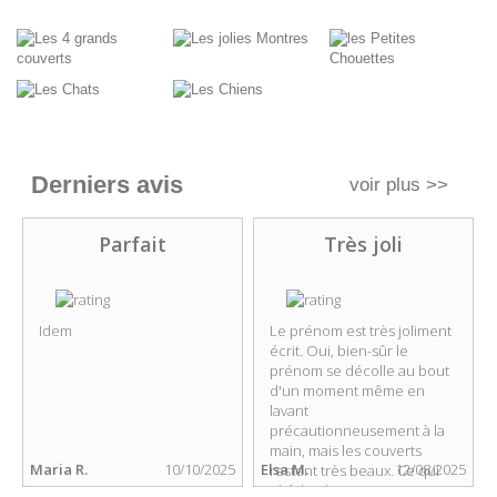
Derniers avis
voir plus >>
Parfait
Très joli
Idem
Le prénom est très joliment
écrit. Oui, bien-sûr le
prénom se décolle au bout
d'un moment même en
lavant
précautionneusement à la
main, mais les couverts
6
Maria R.
10/10/2025
Elsa M.
12/08/2025
restent très beaux. Ce qui
plaît le plus...