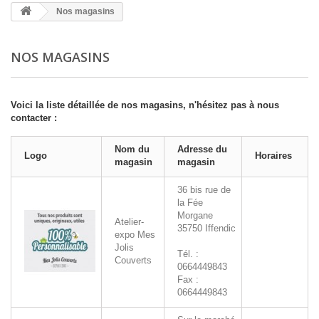
Nos magasins
NOS MAGASINS
Voici la liste détaillée de nos magasins, n'hésitez pas à nous
contacter :
Nom du
Adresse du
Logo
Horaires
magasin
magasin
36 bis rue de
la Fée
Morgane
Atelier-
35750
Iffendic
expo Mes
Jolis
Tél. :
Couverts
0664449843
Fax :
0664449843