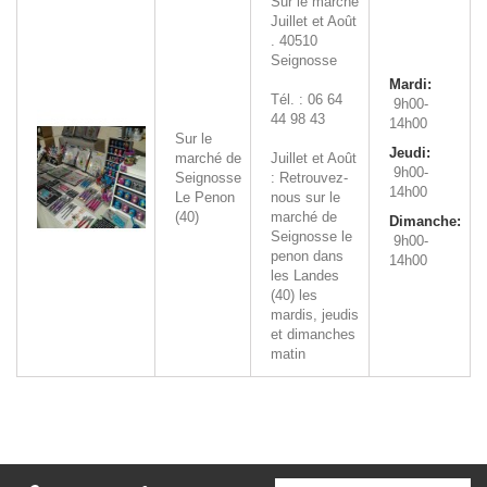
Sur le marché
Juillet et Août
.
40510
Seignosse
Mardi:
Tél. : 06 64
9h00-
44 98 43
14h00
Sur le
Jeudi:
marché de
Juillet et Août
9h00-
Seignosse
: Retrouvez-
14h00
Le Penon
nous sur le
(40)
marché de
Dimanche:
Seignosse le
9h00-
penon dans
14h00
les Landes
(40) les
mardis, jeudis
et dimanches
matin