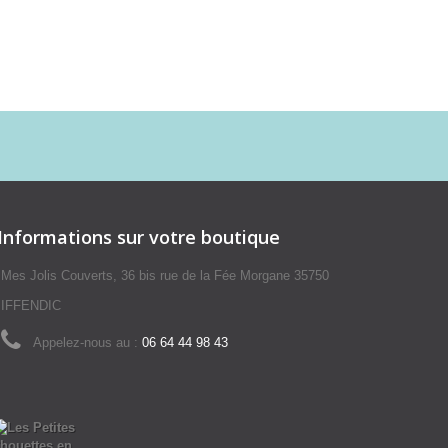
Informations sur votre boutique
Mes Jolis Couverts, 36 bis rue de la Fée Morgane 35750
IFFENDIC
Appelez-nous au :
06 64 44 98 43