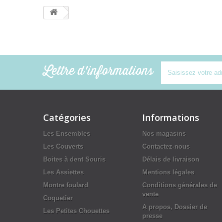
Lettre d'informations
Catégories
Informations
Les Ensembles
Nos magasins
Les Couverts
Contactez-nous
Boites à dent Souris
Délais de livraison
Les Assiettes
Mentions légales
Montre foulard
Conditions générales de
vente
Coquetier
A propos, Dossier de
Les Petites Chouettes
presse