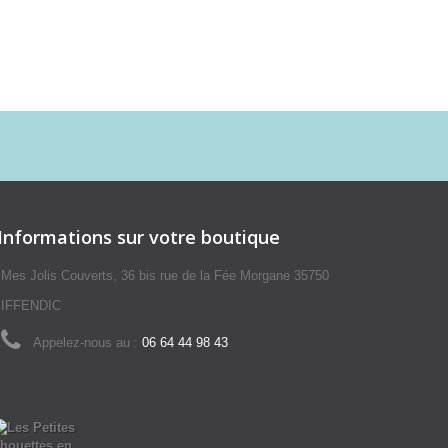
Informations sur votre boutique
Mes Jolis Couverts, 36 bis rue de la Fée Morgane 35750
IFFENDIC
Appelez-nous au :
06 64 44 98 43