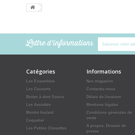
Lettre d'informations
Catégories
Informations
Les Ensembles
Nos magasins
Les Couverts
Contactez-nous
Boites à dent Souris
Délais de livraison
Les Assiettes
Mentions légales
Montre foulard
Conditions générales de
vente
Coquetier
A propos, Dossier de
Les Petites Chouettes
presse