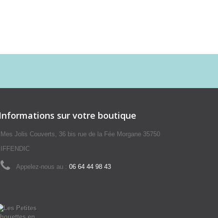
Informations sur votre boutique
Mes Jolis Couverts, 36 bis rue de la Fée Morgane 35750
IFFENDIC
Appelez-nous au :
06 64 44 98 43