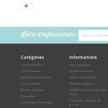
Lettre d'informations
Catégories
Informations
Les Ensembles
Nos magasins
Les Couverts
Contactez-nous
Boites à dent Souris
Délais de livraison
Les Assiettes
Mentions légales
Montre foulard
Conditions générales de
vente
Coquetier
A propos, Dossier de
Les Petites Chouettes
presse