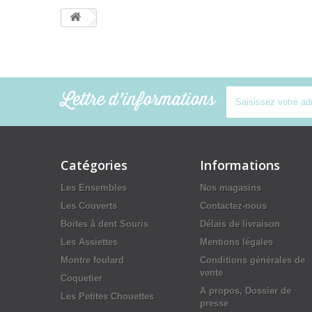
Lettre d'informations
Catégories
Informations
Les Ensembles
Nos magasins
Les Couverts
Contactez-nous
Boites à dent Souris
Délais de livraison
Les Assiettes
Mentions légales
Montre foulard
Conditions générales de
vente
Coquetier
A propos, Dossier de
Les Petites Chouettes
presse