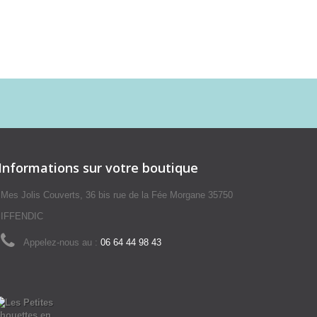
Informations sur votre boutique
Mes Jolis Couverts, 36 bis rue de la Fée Morgane 35750
IFFENDIC
Appelez-nous au :
06 64 44 98 43