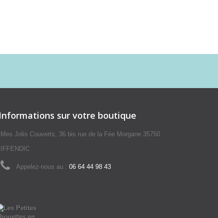
Informations sur votre boutique
Mes Jolis Couverts, 36 bis rue de la Fée Morgane 35750
IFFENDIC
Appelez-nous au :
06 64 44 98 43