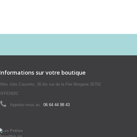
Informations sur votre boutique
Mes Jolis Couverts, 36 bis rue de la Fée Morgane 35750
IFFENDIC
Appelez-nous au :
06 64 44 98 43