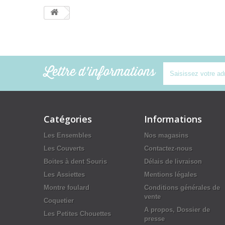
Lettre d'informations
Catégories
Informations
Les Ensembles
Nos magasins
Les Couverts
Contactez-nous
Boites à dent Souris
Délais de livraison
Les Assiettes
Mentions légales
Montre foulard
Conditions générales de
vente
Coquetier
A propos, Dossier de
Les Petites Chouettes
presse