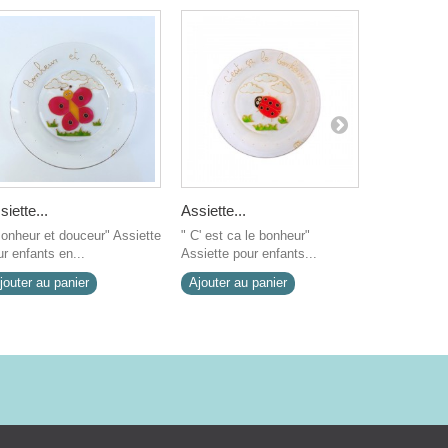
siette...
Assiette...
Couverts..
Bonheur et douceur" Assiette
" C' est ca le bonheur"
Ce set de 3
r enfants en...
Assiette pour enfants...
est customi
jouter au panier
Ajouter au panier
Ajouter au