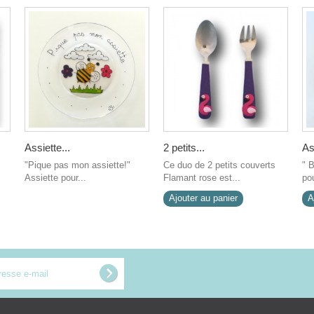
Assiette...
2 petits...
As
"Pique pas mon assiette!"
Ce duo de 2 petits couverts
" 
Assiette pour...
Flamant rose est...
pou
Ajouter au panier
A