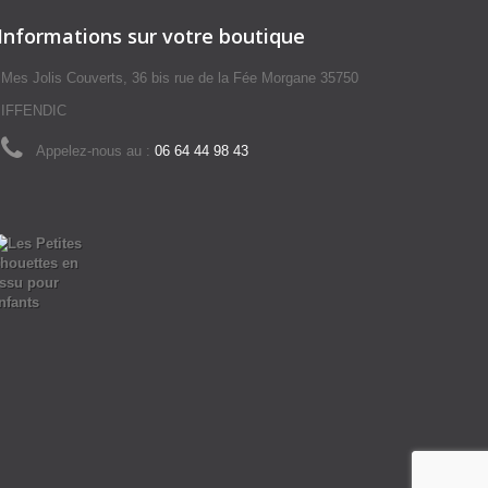
Informations sur votre boutique
Mes Jolis Couverts, 36 bis rue de la Fée Morgane 35750
IFFENDIC
Appelez-nous au :
06 64 44 98 43