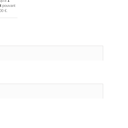
squ'à
1
t
pouvant
00 €
.