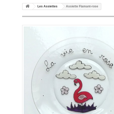
Les Assiettes
Assiette Flamant-rose