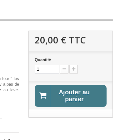
20,00 €
TTC
Quantité
 four " les
' y a pas de
e au lave-
Ajouter au
panier