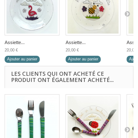
Assiette...
Assiette...
Assiet
20,00 €
20,00 €
20,00 
Ajouter au panier
Ajouter au panier
Ajout
LES CLIENTS QUI ONT ACHETÉ CE
PRODUIT ONT ÉGALEMENT ACHETÉ...