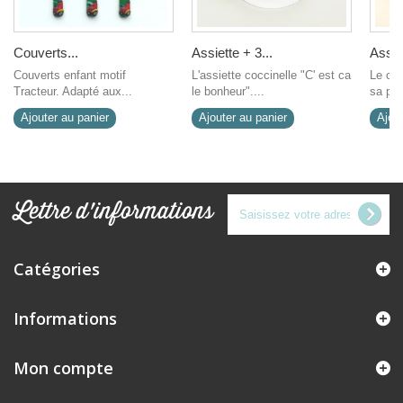
Couverts...
Assiette + 3...
Assiet
Couverts enfant motif
L'assiette coccinelle "C' est ca
Le cof
Tracteur. Adapté aux...
le bonheur"....
sa par
Ajouter au panier
Ajouter au panier
Ajout
Lettre d'informations
Catégories
Informations
Mon compte