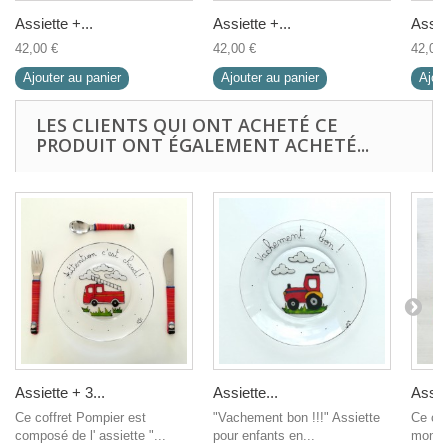
Assiette +...
Assiette +...
Assiet
42,00 €
42,00 €
42,00 
Ajouter au panier
Ajouter au panier
Ajout
LES CLIENTS QUI ONT ACHETÉ CE
PRODUIT ONT ÉGALEMENT ACHETÉ...
Assiette + 3...
Assiette...
Assiet
Ce coffret Pompier est
"Vachement bon !!!" Assiette
Ce cof
composé de l' assiette "...
pour enfants en...
mon as