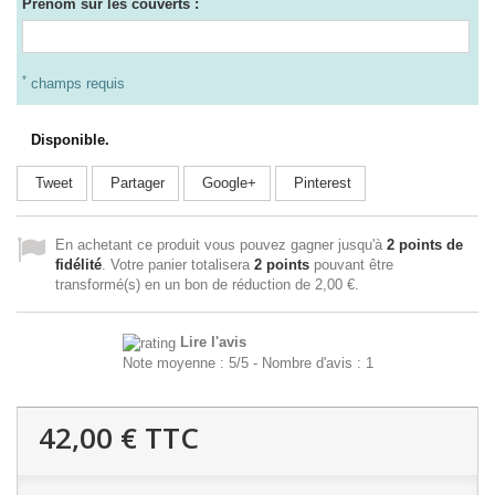
Prénom sur les couverts :
*
champs requis
Disponible.
Tweet
Partager
Google+
Pinterest
En achetant ce produit vous pouvez gagner jusqu'à
2
points de
fidélité
. Votre panier totalisera
2
points
pouvant être
transformé(s) en un bon de réduction de
2,00 €
.
Lire l'avis
Note moyenne :
5
/
5
- Nombre d'avis :
1
42,00 €
TTC