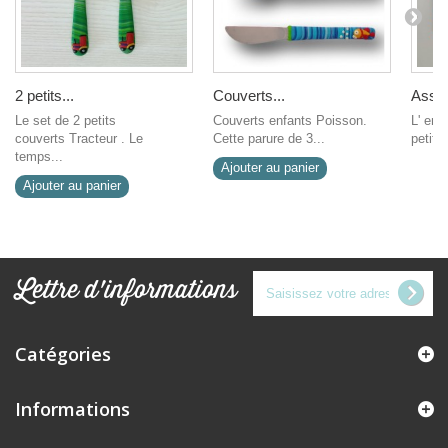
2 petits...
Couverts...
Assiet
Le set de 2 petits
Couverts enfants Poisson.
L' en
couverts Tracteur . Le
Cette parure de 3...
petit 
temps...
Ajouter au panier
Ajouter au panier
Lettre d'informations
Catégories
Informations