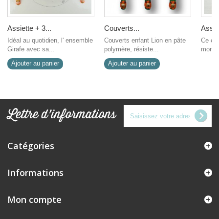
Assiette + 3...
Couverts...
Assiet
Idéal au quotidien, l' ensemble
Couverts enfant Lion en pâte
Ce cof
Girafe avec sa...
polymère, résiste...
mon as
Ajouter au panier
Ajouter au panier
Lettre d'informations
Catégories
Informations
Mon compte