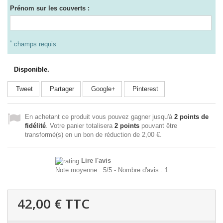
Prénom sur les couverts :
*
champs requis
Disponible.
Tweet
Partager
Google+
Pinterest
En achetant ce produit vous pouvez gagner jusqu'à
2
points de
fidélité
. Votre panier totalisera
2
points
pouvant être
transformé(s) en un bon de réduction de
2,00 €
.
Lire l'avis
Note moyenne :
5
/
5
- Nombre d'avis :
1
42,00 €
TTC