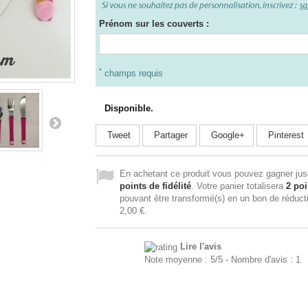
Prénom sur les couverts :
*
champs requis
Disponible.
Tweet
Partager
Google+
Pinterest
En achetant ce produit vous pouvez gagner ju
points de fidélité
. Votre panier totalisera
2
poi
pouvant être transformé(s) en un bon de réduct
2,00 €
.
Lire l'avis
Note moyenne :
5
/
5
- Nombre d'avis :
1