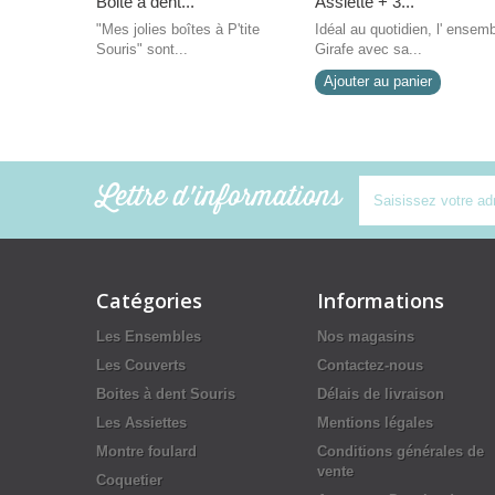
Boite à dent...
Assiette + 3...
"Mes jolies boîtes à P'tite
Idéal au quotidien, l' ensem
Souris" sont...
Girafe avec sa...
Ajouter au panier
Lettre d'informations
Catégories
Informations
Les Ensembles
Nos magasins
Les Couverts
Contactez-nous
Boites à dent Souris
Délais de livraison
Les Assiettes
Mentions légales
Montre foulard
Conditions générales de
vente
Coquetier