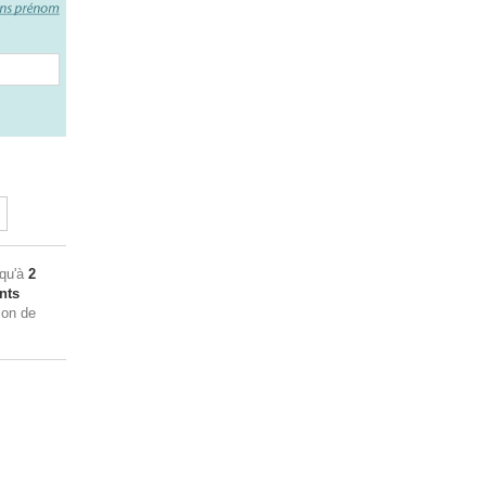
squ'à
2
nts
ion de