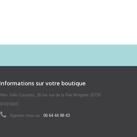
Informations sur votre boutique
Mes Jolis Couverts, 36 bis rue de la Fée Morgane 35750
IFFENDIC
Appelez-nous au :
06 64 44 98 43