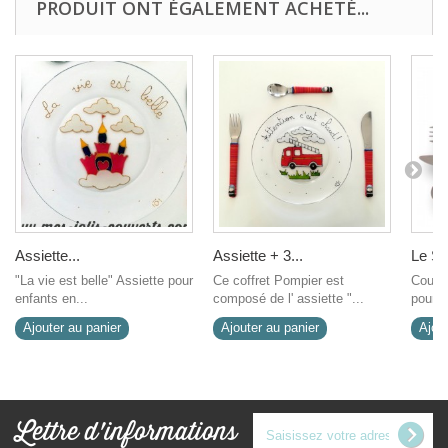
PRODUIT ONT ÉGALEMENT ACHETÉ...
Assiette...
Assiette + 3...
Le Set
"La vie est belle" Assiette pour
Ce coffret Pompier est
Couver
enfants en...
composé de l' assiette "...
pour l
Ajouter au panier
Ajouter au panier
Ajout
Lettre d'informations