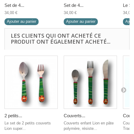
Set de 4...
Set de 4...
Le Set
34,00 €
34,00 €
34,00 
Ajouter au panier
Ajouter au panier
Ajout
LES CLIENTS QUI ONT ACHETÉ CE
PRODUIT ONT ÉGALEMENT ACHETÉ...
2 petits...
Couverts...
Couve
Le set de 2 petits couverts
Couverts enfant Lion en pâte
Couver
Lion super...
polymère, résiste...
Tracte