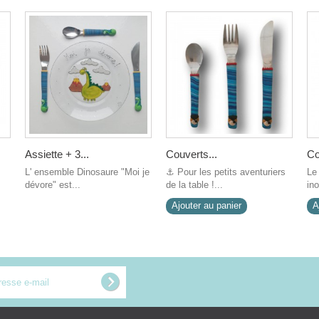
Assiette + 3...
Couverts...
Co
L' ensemble Dinosaure "Moi je
⚓ Pour les petits aventuriers
Le
dévore" est...
de la table !...
ino
Ajouter au panier
A