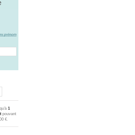
e
squ'à
1
t
pouvant
00 €
.