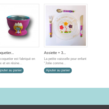
quetier...
Assiette + 3...
Couverts..
 coquetier est fabriqué en
La petite vaisselle pour enfant
Couverts en
x et en résine...
"Jolie comme...
Cette parure
jouter au panier
Ajouter au panier
Ajouter au