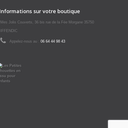
Informations sur votre boutique
Mes Jolis Couverts, 36 bis rue de la Fée Morgane 35750
IFFENDIC
Appelez-nous au :
06 64 44 98 43