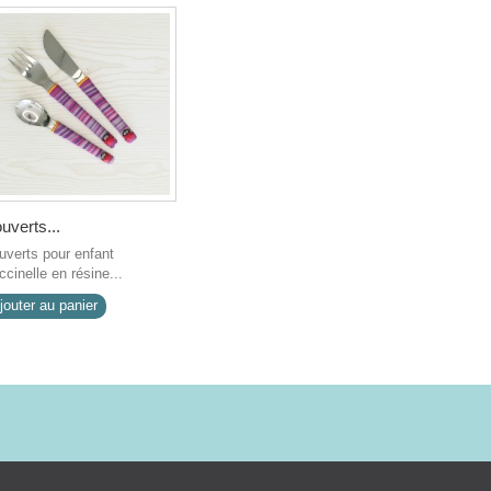
uverts...
uverts pour enfant
cinelle en résine...
jouter au panier