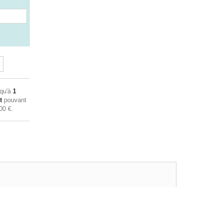
squ'à
1
t
pouvant
00 €
.