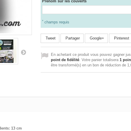
Prénom sur les couverts
*
champs requis
Tweet
Partager
Google+
Pinterest
En achetant ce produit vous pouvez gagner ju
point de fidélité
. Votre panier totalisera
1
poin
être transformé(s) en un bon de réduction de
1,
dents: 13 cm