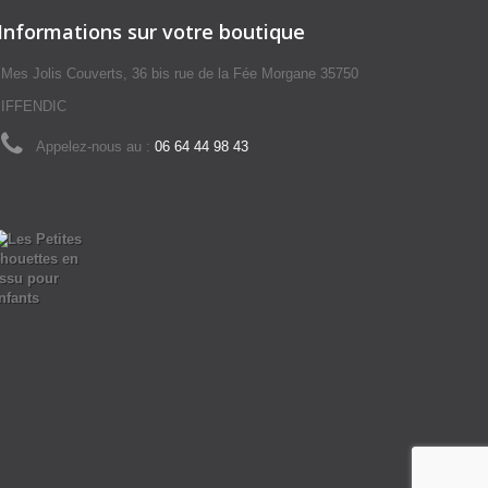
Informations sur votre boutique
Mes Jolis Couverts, 36 bis rue de la Fée Morgane 35750
IFFENDIC
Appelez-nous au :
06 64 44 98 43