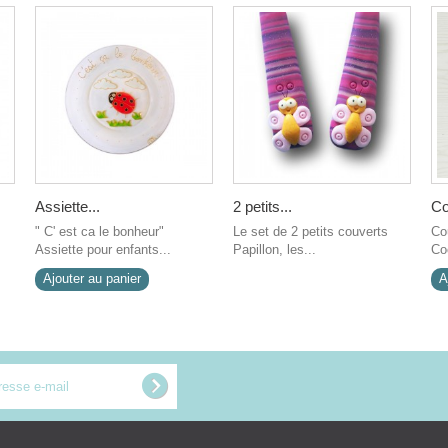
Assiette...
2 petits...
Co
" C' est ca le bonheur"
Le set de 2 petits couverts
Co
Assiette pour enfants...
Papillon, les...
Coc
Ajouter au panier
A