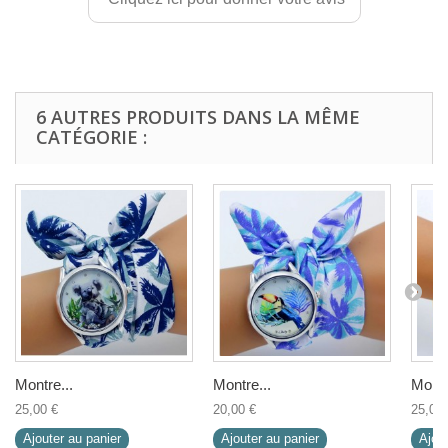
6 AUTRES PRODUITS DANS LA MÊME
CATÉGORIE :
Montre...
Montre...
Montr
25,00 €
20,00 €
25,00 
Ajouter au panier
Ajouter au panier
Ajout