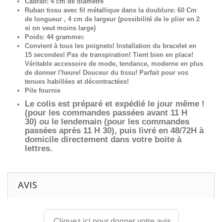
Cadran: 4 cm de diamètre
Ruban tissu avec fil métallique dans la doublure: 60 Cm
de longueur , 4 cm de largeur (possibilité de le plier en 2
si on veut moins large)
Poids: 44 gramme
s
Convient à tous les poignets! Installation du bracelet en
15 secondes! Pas de transpiration! Tient bien en place!
Véritable accessoire de mode, tendance, moderne en plus
de donner l'heure! Douceur du tissu! Parfait pour vos
tenues habillées et décontractées!
Pile fournie
Le colis est préparé et expédié le jour même !
(pour les commandes passées avant 11 H
30)
ou le lendemain (pour les commandes
passées après 11 H 30), puis livré en 48/72H à
domicile directement dans votre boite à
lettres.
AVIS
Cliquez ici pour donner votre avis