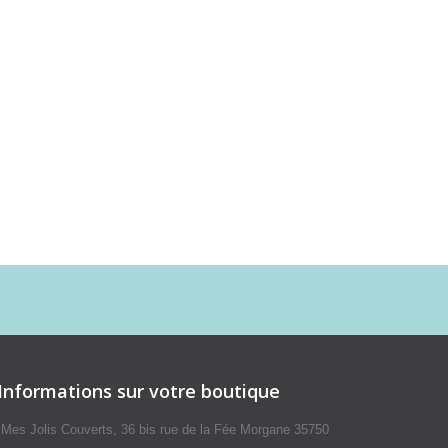
Informations sur votre boutique
Mes Jolis Couverts, 36 bis rue de la Fée Morgane 35750