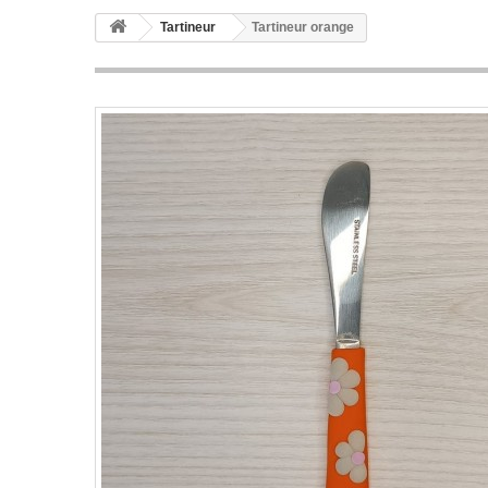
Tartineur
Tartineur orange