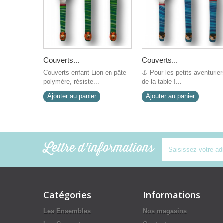
Couverts...
Couverts...
Couverts enfant Lion en pâte
⚓ Pour les petits aventurier
polymère, résiste...
de la table !...
Ajouter au panier
Ajouter au panier
Lettre d'informations
Catégories
Informations
Les Ensembles
Nos magasins