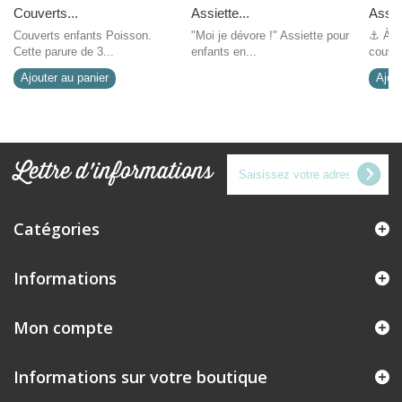
Couverts...
Assiette...
Assiet
Couverts enfants Poisson.
"Moi je dévore !" Assiette pour
⚓ À l’
Cette parure de 3...
enfants en...
couver
Ajouter au panier
Ajout
Lettre d'informations
Catégories
Informations
Mon compte
Informations sur votre boutique